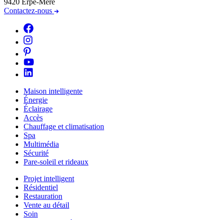
9420 Erpe-Mere
Contactez-nous
Maison intelligente
Énergie
Éclairage
Accès
Chauffage et climatisation
Spa
Multimédia
Sécurité
Pare-soleil et rideaux
Projet intelligent
Résidentiel
Restauration
Vente au détail
Soin