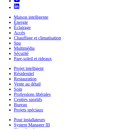
Maison intelligente
Énergie
Éclairage
Accès
Chauffage et climatisation
Spa
Multimédia
Sécurité
Pare-soleil et rideaux
Projet intelligent
Résidentiel
Restauration
Vente au détail
Soin
Professions libérales
Centres sportifs
Bureau
Projets spéciaux
Pour installateurs
System Manager III