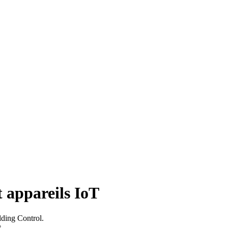
t appareils IoT
lding Control.
t