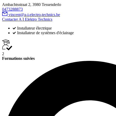
Ambachtsstraat 2, 3980 Tessenderlo
0473288873
vincent@a-i-electro-technics.be
Contacter A I Elektro Technics
Installateur électrique
Installateur de systèmes d'éclairage
2
Formations suivies