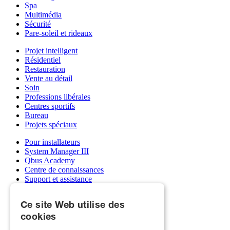
Spa
Multimédia
Sécurité
Pare-soleil et rideaux
Projet intelligent
Résidentiel
Restauration
Vente au détail
Soin
Professions libérales
Centres sportifs
Bureau
Projets spéciaux
Pour installateurs
System Manager III
Qbus Academy
Centre de connaissances
Support et assistance
Grossistes
Mon compte Qbus
Ce site Web utilise des
Devenez installateur
cookies
À propos de nous