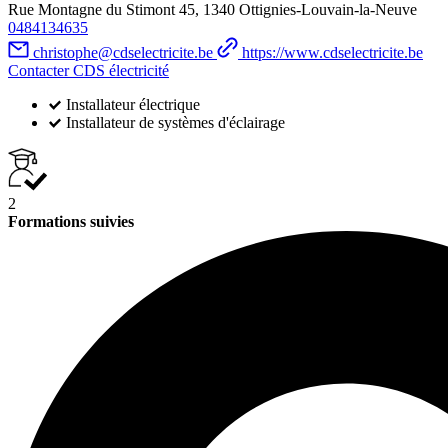
Rue Montagne du Stimont 45, 1340 Ottignies-Louvain-la-Neuve
0484134635
christophe@cdselectricite.be
https://www.cdselectricite.be
Contacter CDS électricité
Installateur électrique
Installateur de systèmes d'éclairage
2
Formations suivies