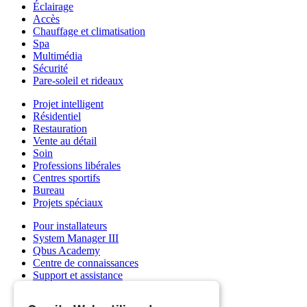
Éclairage
Accès
Chauffage et climatisation
Spa
Multimédia
Sécurité
Pare-soleil et rideaux
Projet intelligent
Résidentiel
Restauration
Vente au détail
Soin
Professions libérales
Centres sportifs
Bureau
Projets spéciaux
Pour installateurs
System Manager III
Qbus Academy
Centre de connaissances
Support et assistance
Grossistes
Mon compte Qbus