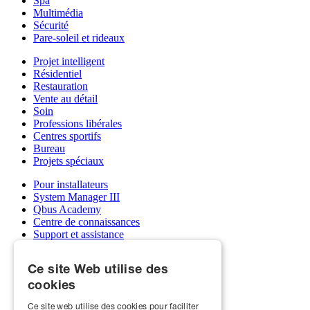
Spa
Multimédia
Sécurité
Pare-soleil et rideaux
Projet intelligent
Résidentiel
Restauration
Vente au détail
Soin
Professions libérales
Centres sportifs
Bureau
Projets spéciaux
Pour installateurs
System Manager III
Qbus Academy
Centre de connaissances
Support et assistance
Grossistes
Mon compte Qbus
Ce site Web utilise des
Devenez installateur
cookies
À propos de nous
Ce site web utilise des cookies pour faciliter
Qbus et écoles