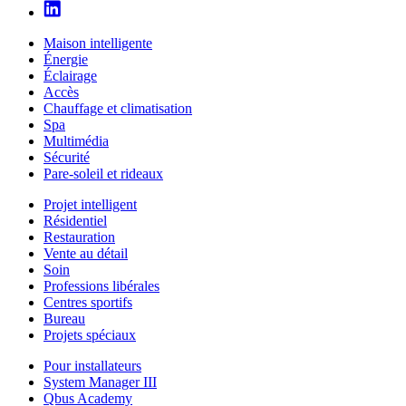
Maison intelligente
Énergie
Éclairage
Accès
Chauffage et climatisation
Spa
Multimédia
Sécurité
Pare-soleil et rideaux
Projet intelligent
Résidentiel
Restauration
Vente au détail
Soin
Professions libérales
Centres sportifs
Bureau
Projets spéciaux
Pour installateurs
System Manager III
Qbus Academy