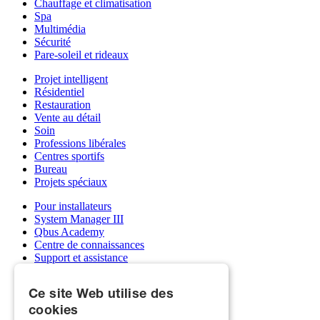
Chauffage et climatisation
Spa
Multimédia
Sécurité
Pare-soleil et rideaux
Projet intelligent
Résidentiel
Restauration
Vente au détail
Soin
Professions libérales
Centres sportifs
Bureau
Projets spéciaux
Pour installateurs
System Manager III
Qbus Academy
Centre de connaissances
Support et assistance
Grossistes
Mon compte Qbus
Ce site Web utilise des
Devenez installateur
cookies