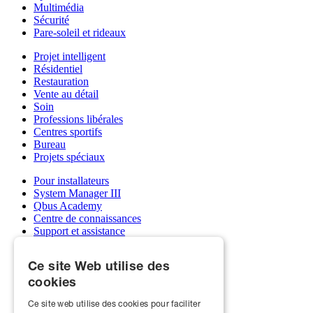
Multimédia
Sécurité
Pare-soleil et rideaux
Projet intelligent
Résidentiel
Restauration
Vente au détail
Soin
Professions libérales
Centres sportifs
Bureau
Projets spéciaux
Pour installateurs
System Manager III
Qbus Academy
Centre de connaissances
Support et assistance
Grossistes
Mon compte Qbus
Ce site Web utilise des
Devenez installateur
cookies
À propos de nous
Ce site web utilise des cookies pour faciliter
Qbus et écoles