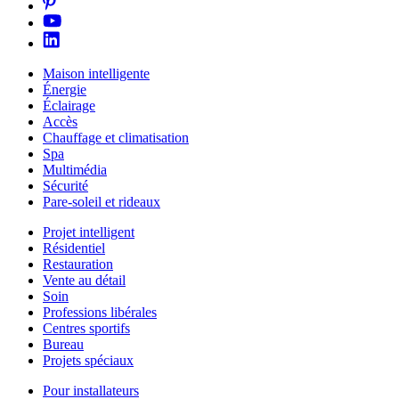
Maison intelligente
Énergie
Éclairage
Accès
Chauffage et climatisation
Spa
Multimédia
Sécurité
Pare-soleil et rideaux
Projet intelligent
Résidentiel
Restauration
Vente au détail
Soin
Professions libérales
Centres sportifs
Bureau
Projets spéciaux
Pour installateurs