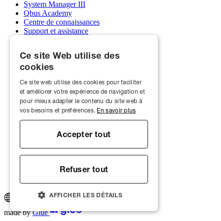
System Manager III
Qbus Academy
Centre de connaissances
Support et assistance
Grossistes
Mon compte Qbus
Ce site Web utilise des
Devenez installateur
cookies
À propos de nous
Ce site web utilise des cookies pour faciliter
Qbus et écoles
Réalisations
et améliorer votre expérience de navigation et
Actualités
pour mieux adapter le contenu du site web à
Emplois
vos besoins et préférences.
En savoir plus
Contact
Rendez-vous showroom
Accepter tout
© Qbus Building Intelligence
Garantie
Politique de cookies
Refuser tout
Politique de confidentialité
Conditions générales
AFFICHER LES DÉTAILS
made by
Glue