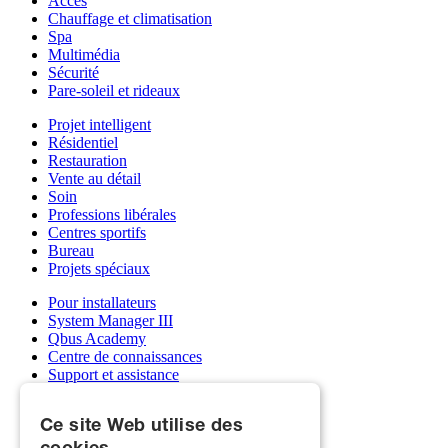
Accès
Chauffage et climatisation
Spa
Multimédia
Sécurité
Pare-soleil et rideaux
Projet intelligent
Résidentiel
Restauration
Vente au détail
Soin
Professions libérales
Centres sportifs
Bureau
Projets spéciaux
Pour installateurs
System Manager III
Qbus Academy
Centre de connaissances
Support et assistance
Grossistes
Mon compte Qbus
Ce site Web utilise des
Devenez installateur
cookies