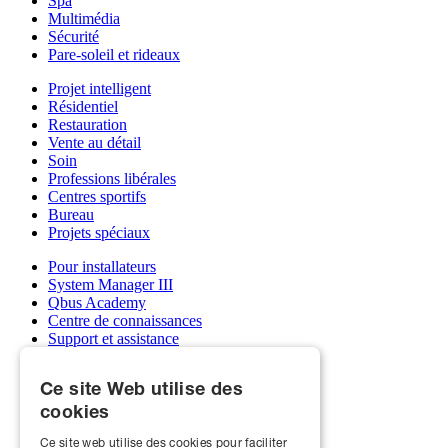
Spa
Multimédia
Sécurité
Pare-soleil et rideaux
Projet intelligent
Résidentiel
Restauration
Vente au détail
Soin
Professions libérales
Centres sportifs
Bureau
Projets spéciaux
Pour installateurs
System Manager III
Qbus Academy
Centre de connaissances
Support et assistance
Grossistes
Mon compte Qbus
Ce site Web utilise des
Devenez installateur
cookies
À propos de nous
Ce site web utilise des cookies pour faciliter
Qbus et écoles