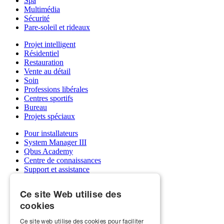
Spa
Multimédia
Sécurité
Pare-soleil et rideaux
Projet intelligent
Résidentiel
Restauration
Vente au détail
Soin
Professions libérales
Centres sportifs
Bureau
Projets spéciaux
Pour installateurs
System Manager III
Qbus Academy
Centre de connaissances
Support et assistance
Grossistes
Mon compte Qbus
Ce site Web utilise des
Devenez installateur
cookies
À propos de nous
Ce site web utilise des cookies pour faciliter
Qbus et écoles