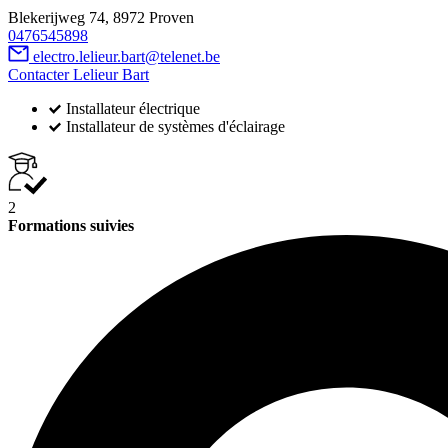
Blekerijweg 74, 8972 Proven
0476545898
electro.lelieur.bart@telenet.be
Contacter Lelieur Bart
Installateur électrique
Installateur de systèmes d'éclairage
2
Formations suivies