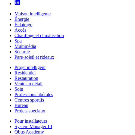
Maison intelligente
Énergie
Éclairage
Accès
Chauffage et climatisation
Spa
Multimédia
Sécurité
Pare-soleil et rideaux
Projet intelligent
Résidentiel
Restauration
Vente au détail
Soin
Professions libérales
Centres sportifs
Bureau
Projets spéciaux
Pour installateurs
System Manager III
Qbus Academy