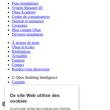
Pour installateurs
System Manager III
Qbus Academy
Centre de connaissances
Support et assistance
Grossistes
Mon compte Qbus
Devenez installateur
À propos de nous
Qbus et écoles
Réalisations
Actualités
Emplois
Contact
Rendez-vous showroom
© Qbus Building Intelligence
Garantie
Politique de cookies
Politique de confidentialité
Ce site Web utilise des
Conditions générales
cookies
Ce site web utilise des cookies pour faciliter