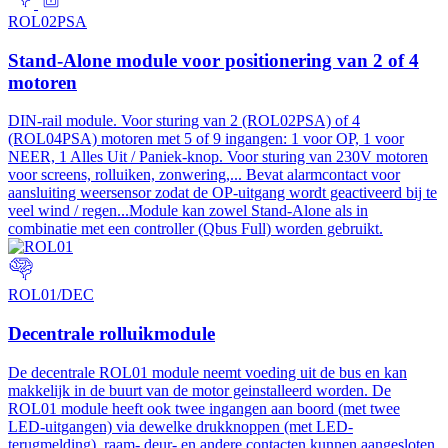
ROL02PSA
Stand-Alone module voor positionering van 2 of 4
motoren
DIN-rail module. Voor sturing van 2 (ROL02PSA) of 4
(ROL04PSA) motoren met 5 of 9 ingangen: 1 voor OP, 1 voor
NEER, 1 Alles Uit / Paniek-knop. Voor sturing van 230V motoren
voor screens, rolluiken, zonwering,... Bevat alarmcontact voor
aansluiting weersensor zodat de OP-uitgang wordt geactiveerd bij te
veel wind / regen...Module kan zowel Stand-Alone als in
combinatie met een controller (Qbus Full) worden gebruikt.
ROL01/DEC
Decentrale rolluikmodule
De decentrale ROL01 module neemt voeding uit de bus en kan
makkelijk in de buurt van de motor geinstalleerd worden. De
ROL01 module heeft ook twee ingangen aan boord (met twee
LED-uitgangen) via dewelke drukknoppen (met LED-
terugmelding), raam- deur- en andere contacten kunnen aangesloten