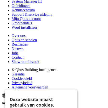
System Manager III
Opleidingen
Kenniscentrum
Support & service afdeling
Mijn Qbus account
Groothandels
Word installateur
Over ons
Qbus en scholen
Realisaties
Nieuws
Jobs
Contact
Showroombezoek
© Qbus Building Intelligence
Garantie
Cookiebeleid
Privacybeleid
Algemene voorwaarden
Deze website maakt
made by
Glue
gebruik van cookies.