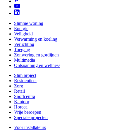
Slimme woning
Energie
Veiligheid
Verwarming en koeling
Verlichting
Toegang
Zonwering en gordijnen
Multimedia
Ontspanning en wellness
Slim project
Residentieel
Zorg
Retail
Sportcentra
Kantoor
Horeca
Vrije beroepen
Speciale projecten
Voor installateurs