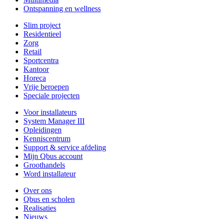
Ontspanning en wellness
Slim project
Residentieel
Zorg
Retail
Sportcentra
Kantoor
Horeca
Vrije beroepen
Speciale projecten
Voor installateurs
System Manager III
Opleidingen
Kenniscentrum
Support & service afdeling
Mijn Qbus account
Groothandels
Word installateur
Over ons
Qbus en scholen
Realisaties
Nieuws