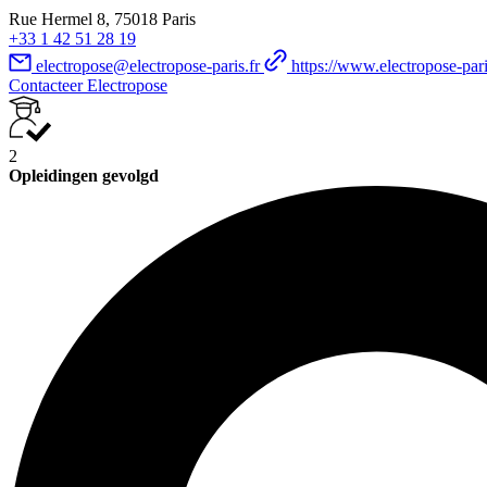
Rue Hermel 8, 75018 Paris
+33 1 42 51 28 19
electropose@electropose-paris.fr
https://www.electropose-paris
Contacteer Electropose
2
Opleidingen gevolgd