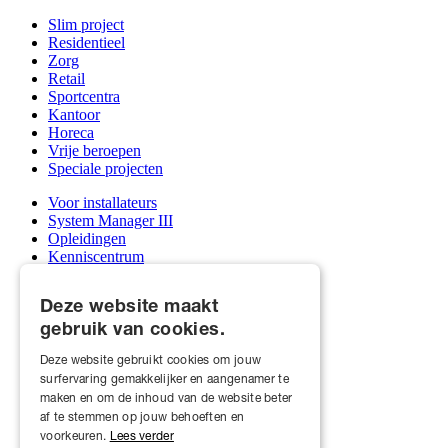
Slim project
Residentieel
Zorg
Retail
Sportcentra
Kantoor
Horeca
Vrije beroepen
Speciale projecten
Voor installateurs
System Manager III
Opleidingen
Kenniscentrum
Support & service afdeling
Mijn Qbus account
Deze website maakt
Groothandels
gebruik van cookies.
Word installateur
Deze website gebruikt cookies om jouw
Over ons
surfervaring gemakkelijker en aangenamer te
Qbus en scholen
Realisaties
maken en om de inhoud van de website beter
Nieuws
af te stemmen op jouw behoeften en
Jobs
voorkeuren.
Lees verder