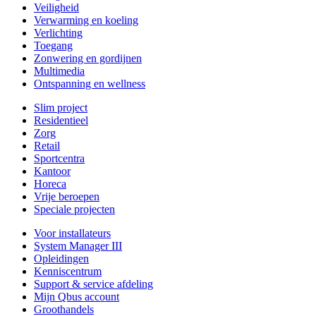
Veiligheid
Verwarming en koeling
Verlichting
Toegang
Zonwering en gordijnen
Multimedia
Ontspanning en wellness
Slim project
Residentieel
Zorg
Retail
Sportcentra
Kantoor
Horeca
Vrije beroepen
Speciale projecten
Voor installateurs
System Manager III
Opleidingen
Kenniscentrum
Support & service afdeling
Mijn Qbus account
Groothandels