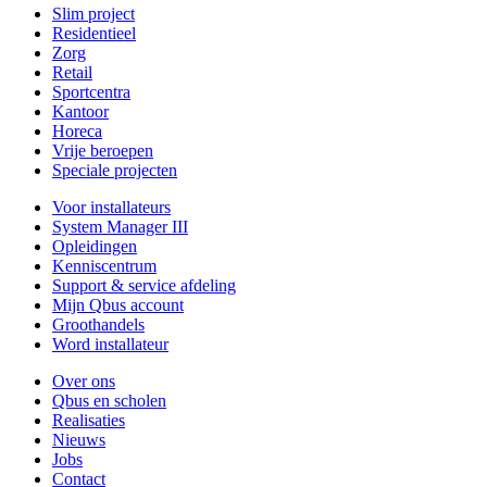
Slim project
Residentieel
Zorg
Retail
Sportcentra
Kantoor
Horeca
Vrije beroepen
Speciale projecten
Voor installateurs
System Manager III
Opleidingen
Kenniscentrum
Support & service afdeling
Mijn Qbus account
Groothandels
Word installateur
Over ons
Qbus en scholen
Realisaties
Nieuws
Jobs
Contact