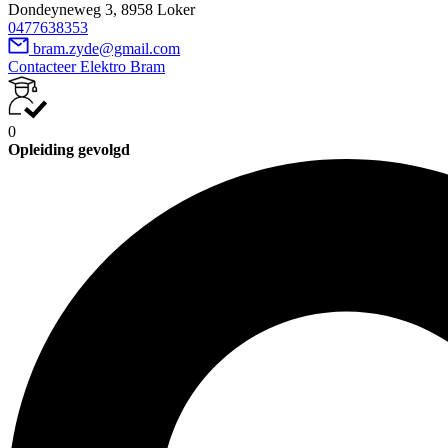
Dondeyneweg 3, 8958 Loker
0477638353
bram.zyde@gmail.com
Contacteer Elektro Bram
0
Opleiding gevolgd