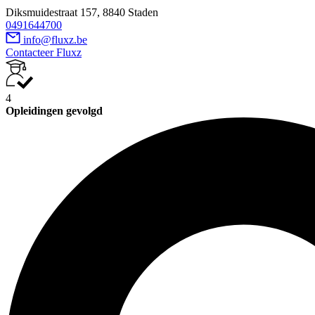
Diksmuidestraat 157, 8840 Staden
0491644700
info@fluxz.be
Contacteer Fluxz
4
Opleidingen gevolgd