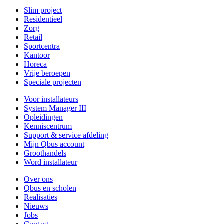
Slim project
Residentieel
Zorg
Retail
Sportcentra
Kantoor
Horeca
Vrije beroepen
Speciale projecten
Voor installateurs
System Manager III
Opleidingen
Kenniscentrum
Support & service afdeling
Mijn Qbus account
Groothandels
Word installateur
Over ons
Qbus en scholen
Realisaties
Nieuws
Jobs