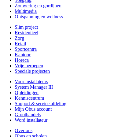
Toegang
Zonwering en gordijnen
Multimedia
Ontspanning en wellness
Slim project
Residentieel
Zorg
Retail
Sportcentra
Kantoor
Horeca
Vrije beroepen
Speciale projecten
Voor installateurs
System Manager III
Opleidingen
Kenniscentrum
Support & service afdeling
Mijn Qbus account
Groothandels
Word installateur
Over ons
Qbus en scholen