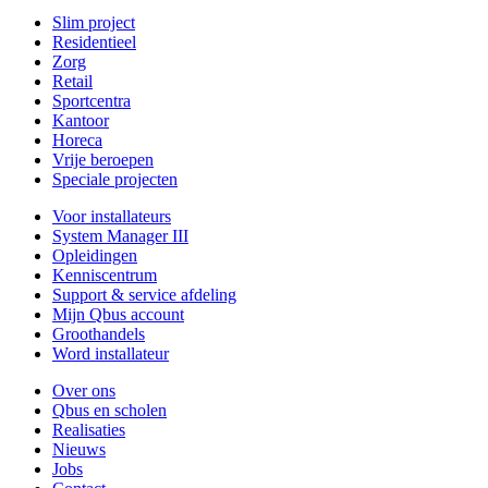
Slim project
Residentieel
Zorg
Retail
Sportcentra
Kantoor
Horeca
Vrije beroepen
Speciale projecten
Voor installateurs
System Manager III
Opleidingen
Kenniscentrum
Support & service afdeling
Mijn Qbus account
Groothandels
Word installateur
Over ons
Qbus en scholen
Realisaties
Nieuws
Jobs