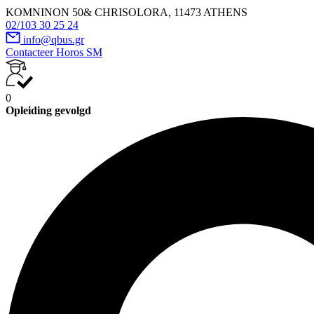
KOMNINON 50& CHRISOLORA, 11473 ATHENS
02/103 30 25 24
info@qbus.gr
Contacteer Horos SM
0
Opleiding gevolgd