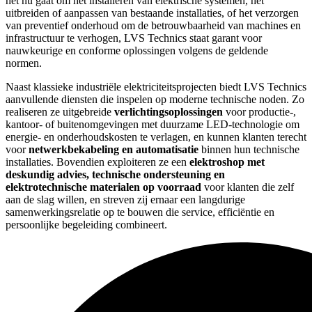
het nu gaat om het installeren van elektrische systemen, het
uitbreiden of aanpassen van bestaande installaties, of het verzorgen
van preventief onderhoud om de betrouwbaarheid van machines en
infrastructuur te verhogen, LVS Technics staat garant voor
nauwkeurige en conforme oplossingen volgens de geldende
normen.
Naast klassieke industriële elektriciteitsprojecten biedt LVS Technics
aanvullende diensten die inspelen op moderne technische noden. Zo
realiseren ze uitgebreide
verlichtingsoplossingen
voor productie‑,
kantoor‑ of buitenomgevingen met duurzame LED‑technologie om
energie‑ en onderhoudskosten te verlagen, en kunnen klanten terecht
voor
netwerkbekabeling en automatisatie
binnen hun technische
installaties. Bovendien exploiteren ze een
elektroshop met
deskundig advies, technische ondersteuning en
elektrotechnische materialen op voorraad
voor klanten die zelf
aan de slag willen, en streven zij ernaar een langdurige
samenwerkingsrelatie op te bouwen die service, efficiëntie en
persoonlijke begeleiding combineert.