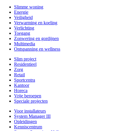
Slimme woning
Energie
Veiligheid
Verwarming en koeling
Verlichting
Toegang
Zonwering en gordijnen
Multimedia
Ontspanning en wellness
Slim project
Residentieel
Zorg
Retail
Sportcentra
Kantoor
Horeca
Vrije beroepen
Speciale projecten
Voor installateurs
System Manager III
Opleidingen
Kenniscentrum