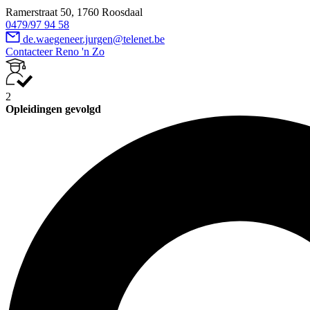
Ramerstraat 50, 1760 Roosdaal
0479/97 94 58
de.waegeneer.jurgen@telenet.be
Contacteer Reno 'n Zo
2
Opleidingen gevolgd