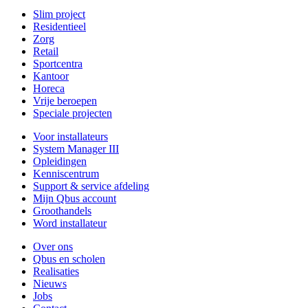
Slim project
Residentieel
Zorg
Retail
Sportcentra
Kantoor
Horeca
Vrije beroepen
Speciale projecten
Voor installateurs
System Manager III
Opleidingen
Kenniscentrum
Support & service afdeling
Mijn Qbus account
Groothandels
Word installateur
Over ons
Qbus en scholen
Realisaties
Nieuws
Jobs