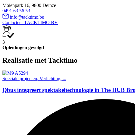
Molenpark 16, 9800 Deinze
0491 63 56 53
info@tacktimo.be
Contacteer TACKTIMO BV
3
Opleidingen gevolgd
Realisatie met Tacktimo
Speciale projecten, Verlichting, ...
Qbus integreert spektakeltechnologie in The HUB Bru