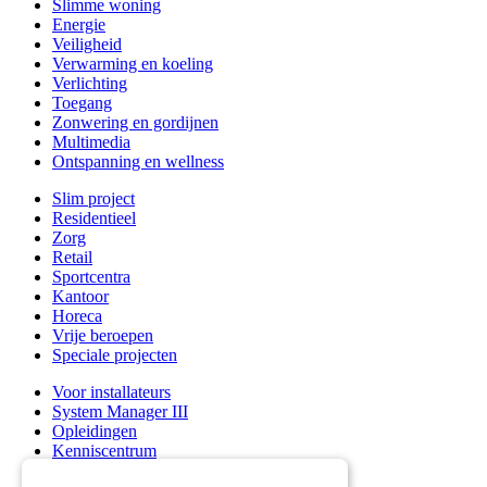
Slimme woning
Energie
Veiligheid
Verwarming en koeling
Verlichting
Toegang
Zonwering en gordijnen
Multimedia
Ontspanning en wellness
Slim project
Residentieel
Zorg
Retail
Sportcentra
Kantoor
Horeca
Vrije beroepen
Speciale projecten
Voor installateurs
System Manager III
Opleidingen
Kenniscentrum
Support & service afdeling