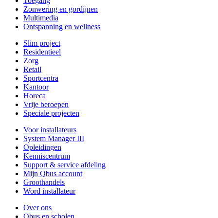
Toegang
Zonwering en gordijnen
Multimedia
Ontspanning en wellness
Slim project
Residentieel
Zorg
Retail
Sportcentra
Kantoor
Horeca
Vrije beroepen
Speciale projecten
Voor installateurs
System Manager III
Opleidingen
Kenniscentrum
Support & service afdeling
Mijn Qbus account
Groothandels
Word installateur
Over ons
Qbus en scholen