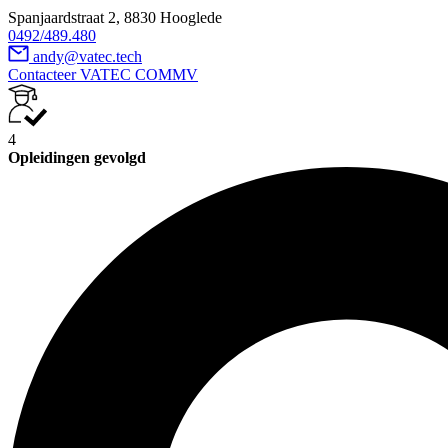
Spanjaardstraat 2, 8830 Hooglede
0492/489.480
andy@vatec.tech
Contacteer VATEC COMMV
4
Opleidingen gevolgd