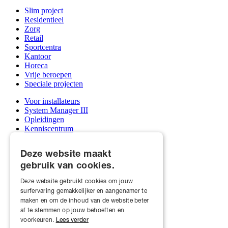
Slim project
Residentieel
Zorg
Retail
Sportcentra
Kantoor
Horeca
Vrije beroepen
Speciale projecten
Voor installateurs
System Manager III
Opleidingen
Kenniscentrum
Support & service afdeling
Mijn Qbus account
Deze website maakt
Groothandels
gebruik van cookies.
Word installateur
Deze website gebruikt cookies om jouw
Over ons
surfervaring gemakkelijker en aangenamer te
Qbus en scholen
Realisaties
maken en om de inhoud van de website beter
Nieuws
af te stemmen op jouw behoeften en
Jobs
voorkeuren.
Lees verder