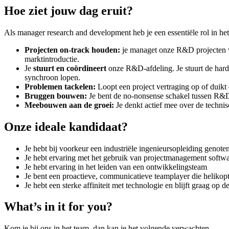
Hoe ziet jouw dag eruit?
Als manager research and development heb je een essentiële rol in he
Projecten on-track houden:
je managet onze R&D projecten va
marktintroductie.
Je
stuurt en coördineert
onze R&D-afdeling. Je stuurt de hard
synchroon lopen.
Problemen tackelen:
Loopt een project vertraging op of duikt 
Bruggen bouwen:
Je bent de no-nonsense schakel tussen R&D 
Meebouwen aan de groei:
Je denkt actief mee over de technis
Onze ideale kandidaat?
Je hebt bij voorkeur een industriële ingenieursopleiding geno
Je hebt ervaring met het gebruik van projectmanagement softwar
Je hebt ervaring in het leiden van een ontwikkelingsteam
Je bent een proactieve, communicatieve teamplayer die helikop
Je hebt een sterke affiniteit met technologie en blijft graag o
What’s in it for you?
Kom je bij ons in het team, dan kan je het volgende verwachten.