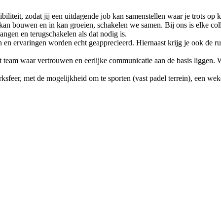
ibiliteit, zodat jij een uitdagende job kan samenstellen waar je trots 
 op kan bouwen en in kan groeien, schakelen we samen. Bij ons is elke co
ngen en terugschakelen als dat nodig is.
ën en ervaringen worden echt geapprecieerd. Hiernaast krijg je ook de rui
ht team waar vertrouwen en eerlijke communicatie aan de basis liggen. 
rksfeer, met de mogelijkheid om te sporten (vast padel terrein), een wek