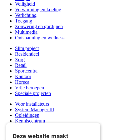
Veiligheid
Verwarming en koeling
Verlichting
Toegang
Zonwering en gordijnen
Multimedia
Ontspanning en wellness
Slim project
Residentieel
Zorg
Retail
Sportcentra
Kantoor
Horeca
Vrije beroepen
Speciale projecten
Voor installateurs
System Manager III
Opleidingen
Kenniscentrum
Support & service afdeling
Mijn Qbus account
Deze website maakt
Groothandels