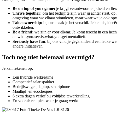
Be on top of your game:
je krijgt verantwoordelijkheid en flex
Thrive together:
om het bedrijf te zijn waar jij achter staat,
omgeving waar we elkaar stimuleren, maar waar we je ook opva
Take ownership:
bij ons maak je het verschil. Je kennis, idee
ontwikkelen.
Be a friend:
we zijn er voor elkaar. Je komt terecht in een hec
en what-you-see-is-what-you-get mentaliteit.
Seriously have fun
: bij ons vind je gegarandeerd een leuke we
andere initiatieven.
Toch nog niet helemaal overtuigd?
Je kan rekenen op:
Een hybride werkregime
Competitief salarispakket
Bedrijfswagen, laptop, smartphone
Maaltijd -en ecocheques
6 extra dagen verlof bij voltijdse tewerkstelling
En vooral: een plek waar je graag werkt