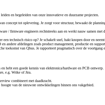
t leiden en begeleiden van onze innovatieve en duurzame projecten.
n concept tot oplevering. Je zorgt voor structuur, bewaakt de planning
ware / firmware engineers rechtstreeks aan en werkt nauw samen met 
er een technisch risico op? Je schakelt snel, hakt knopen door en neemt 
en andere afdelingen zoals product management, productie en support.
che toekomst van Qbus. Je rapporteert pragmatisch over de voortgang en
ten en hebt een goede kennis van elektronica/hardware en PCB ontwerp.
e, e.g. Wrike of Jira.
terview combineert met daadkracht.
p de hoogte van de nieuwste ontwikkelingen binnen ons vakgebied.