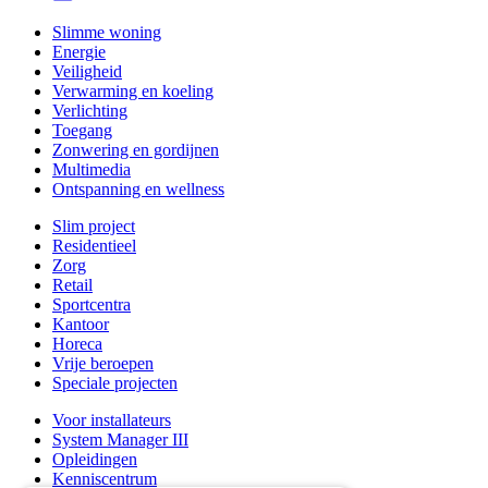
Slimme woning
Energie
Veiligheid
Verwarming en koeling
Verlichting
Toegang
Zonwering en gordijnen
Multimedia
Ontspanning en wellness
Slim project
Residentieel
Zorg
Retail
Sportcentra
Kantoor
Horeca
Vrije beroepen
Speciale projecten
Voor installateurs
System Manager III
Opleidingen
Kenniscentrum