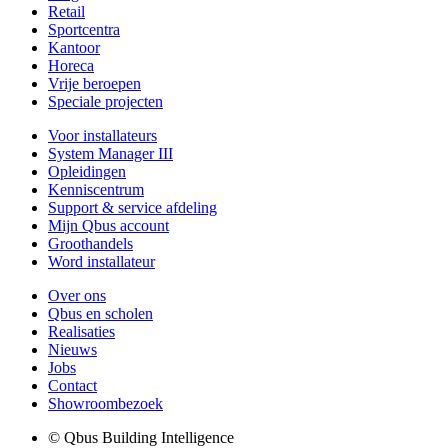
Retail
Sportcentra
Kantoor
Horeca
Vrije beroepen
Speciale projecten
Voor installateurs
System Manager III
Opleidingen
Kenniscentrum
Support & service afdeling
Mijn Qbus account
Groothandels
Word installateur
Over ons
Qbus en scholen
Realisaties
Nieuws
Jobs
Contact
Showroombezoek
© Qbus Building Intelligence