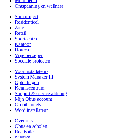
Multimedia
Ontspanning en wellness
Slim project
Residentieel
Zorg
Retail
Sportcentra
Kantoor
Horeca
Vrije beroepen
Speciale projecten
Voor installateurs
System Manager III
Opleidingen
Kenniscentrum
Support & service afdeling
Mijn Qbus account
Groothandels
Word installateur
Over ons
Qbus en scholen
Realisaties
Nieuws