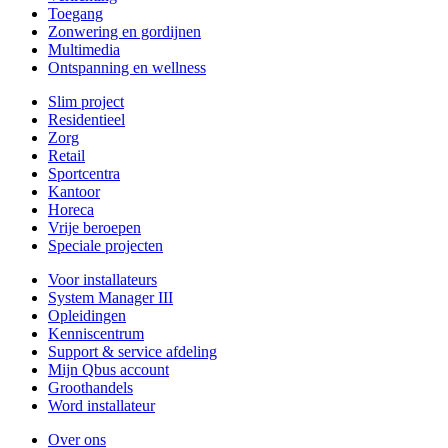
Toegang
Zonwering en gordijnen
Multimedia
Ontspanning en wellness
Slim project
Residentieel
Zorg
Retail
Sportcentra
Kantoor
Horeca
Vrije beroepen
Speciale projecten
Voor installateurs
System Manager III
Opleidingen
Kenniscentrum
Support & service afdeling
Mijn Qbus account
Groothandels
Word installateur
Over ons