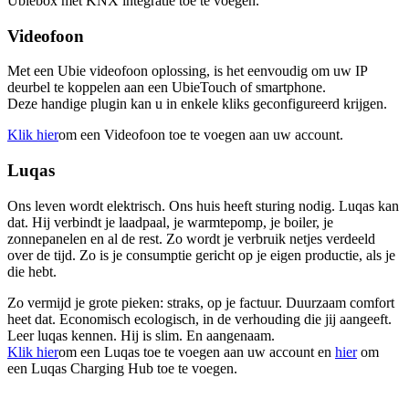
Ubiebox met KNX integratie toe te voegen.
Videofoon
Met een Ubie videofoon oplossing, is het eenvoudig om uw IP
deurbel te koppelen aan een UbieTouch of smartphone.
Deze handige plugin kan u in enkele kliks geconfigureerd krijgen.
Klik hier
om een Videofoon toe te voegen aan uw account.
Luqas
Ons leven wordt elektrisch. Ons huis heeft sturing nodig. Luqas kan
dat. Hij verbindt je laadpaal, je warmtepomp, je boiler, je
zonnepanelen en al de rest. Zo wordt je verbruik netjes verdeeld
over de tijd. Zo is je consumptie gericht op je eigen productie, als je
die hebt.
Zo vermijd je grote pieken: straks, op je factuur. Duurzaam comfort
heet dat. Economisch ecologisch, in de verhouding die jij aangeeft.
Leer luqas kennen. Hij is slim. En aangenaam.
Klik hier
om een Luqas toe te voegen aan uw account en
hier
om
een Luqas Charging Hub toe te voegen.